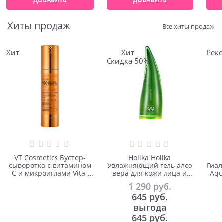
ДОБАВИТЬ
ДОБАВИТЬ
Хиты продаж
Все хиты продаж
Хит
Хит
Рек
Скидка 50%
VT Cosmetics Бустер-
Holika Holika
сыворотка с витамином
Увлажняющий гель алоэ
Гиа
С и микроиглами Vita-
вера для кожи лица и
Aqu
Light Reedle Shot 100
тела Aloe 99% Soothing
1 290
 руб.
50ml
Gel 250ml
645
 руб.
выгода
645 руб.