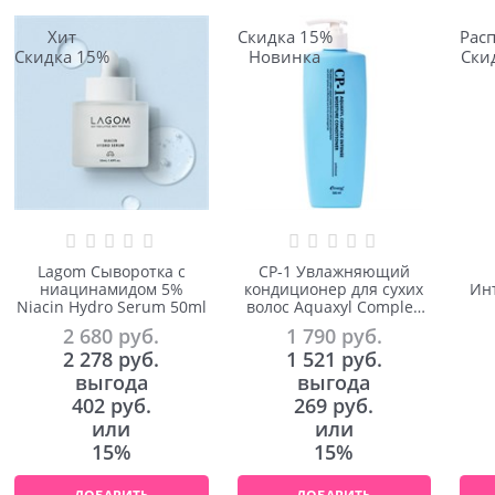
Хит
Скидка 15%
Рас
Скидка 15%
Новинка
Ски
Lagom Сыворотка с
CP-1 Увлажняющий
ниацинамидом 5%
кондиционер для сухих
Ин
Niacin Hydro Serum 50ml
волос Aquaxyl Complex
Intense Moisture
ан
2 680
 руб.
1 790
 руб.
Conditioner
Boos
2 278
 руб.
1 521
 руб.
выгода
выгода
402 руб.
269 руб.
или
или
15%
15%