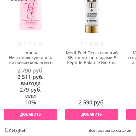
Lemona
Medi-Peel Осветляющий
M
Низкомолекулярный
ББ-крем с пептидами 5
сыв
питьевой коллаген с
Peptide Balance Bio-Сell
и
витамином C GYEOL
BB Cream 50ml
D
2 790
 руб.
Collagen Plus 2 гр*60 шт
2 511
 руб.
выгода
279 руб.
или
10%
2 590
 руб.
ДОБАВИТЬ
ДОБАВИТЬ
Скидка!
Все товары со скидкой