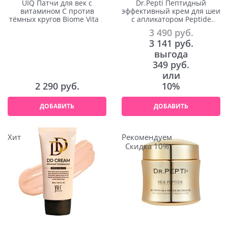
UIQ Патчи для век с
Dr.Pepti Пептидный
витамином С против
эффективный крем для шеи
тёмных кругов Biome Vita C
с апликатором Peptide
Dark Circle Eye Patch 60шт
Volume Neck Cream 120ml
3 490
 руб.
3 141
 руб.
выгода
349 руб.
или
2 290
 руб.
10%
ДОБАВИТЬ
ДОБАВИТЬ
Хит
Рекомендуем
Скидка 10%