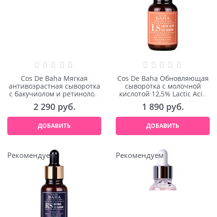
Cos De Baha Мягкая
Cos De Baha Обновляющая
антивозрастная сыворотка
сыворотка с молочной
с бакучиолом и ретинолом
кислотой 12,5% Lactic Acid
L1 Bakuchiol & Retinol
Serum 30ml
2 290
 руб.
1 890
 руб.
Serum 30ml
ДОБАВИТЬ
ДОБАВИТЬ
Рекомендуем
Рекомендуем