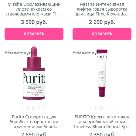
Missha Омолаживающий
Missha Интенсивная
лифтинг-крем со
лифтинговая сыворотка
стволовыми клетками Time
для лица Time Revolution
Revolution Primestem 100
Red Algae Revitalizing
3 590
 руб.
2 690
 руб.
Cream 50ml
Serum 40ml
ДОБАВИТЬ
ДОБАВИТЬ
Рекомендуем
Рекомендуем
Purito Сыворотка для
PURITO Крем с ретинолом
борьбы с возрастными
для проблемной кожи
изменениями Seoul
Timeless Bloom Retinol Spot
Timeless Bloom Bakuchiol
Cream 30ml
2 690
 руб.
2 350
 руб.