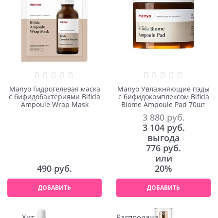
Manyo Гидрогелевая маска
Manyo Увлажняющие пэды
с бифидобактериями Bifida
с бифидокомплексом Bifida
Ampoule Wrap Mask
Biome Ampoule Pad 70шт
3 880
 руб.
3 104
 руб.
выгода
776 руб.
или
490
 руб.
20%
ДОБАВИТЬ
ДОБАВИТЬ
Хит
Распродажа