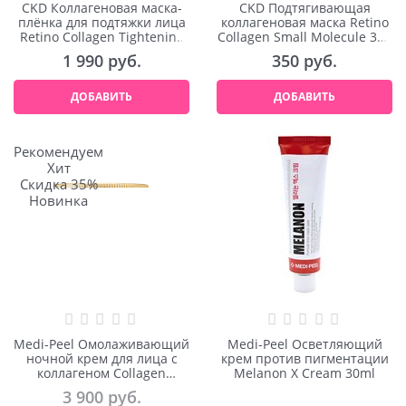
CKD Коллагеновая маска-
CKD Подтягивающая
плёнка для подтяжки лица
коллагеновая маска Retino
Retino Collagen Tightening
Collagen Small Molecule 300
Glow Cream Pack 80ml
Pore & Elasticity Mask
1 990
 руб.
350
 руб.
ДОБАВИТЬ
ДОБАВИТЬ
Рекомендуем
Хит
Скидка 35%
Новинка
Medi-Peel Омолаживающий
Medi-Peel Осветляющий
ночной крем для лица с
крем против пигментации
коллагеном Collagen
Melanon X Cream 30ml
Super10 Sleeping Cream
3 900
 руб.
70ml