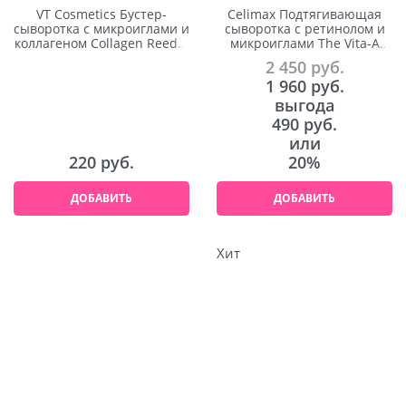
VT Cosmetics Бустер-
Celimax Подтягивающая
сыворотка с микроиглами и
сыворотка с ретинолом и
коллагеном Collagen Reedle
микроиглами The Vita-A
Shot 100 2ml
Retinol Shot Tightening
2 450
 руб.
Serum 30ml
1 960
 руб.
выгода
490 руб.
или
220
 руб.
20%
ДОБАВИТЬ
ДОБАВИТЬ
Хит