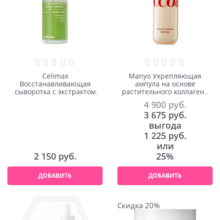
Celimax
Manyo Укрепляющая
Восстанавливающая
ампула на основе
сыворотка с экстрактом
растительного коллагена
нони The Real Noni Energy
VCollagen Heart Fit Ampoule
4 900
 руб.
Ampoule 30ml
50ml
3 675
 руб.
выгода
1 225 руб.
или
2 150
 руб.
25%
ДОБАВИТЬ
ДОБАВИТЬ
Скидка 20%