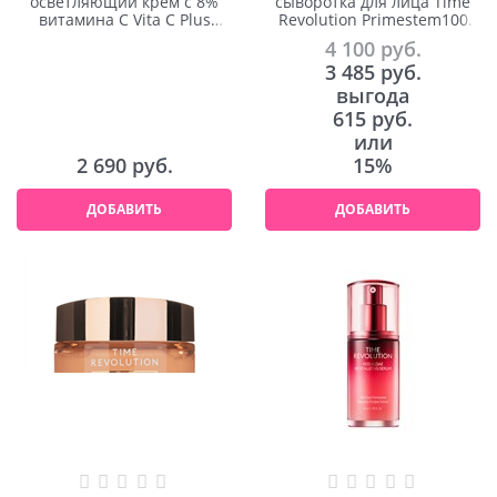
осветляющий крем с 8%
сыворотка для лица Time
витамина C Vita C Plus
Revolution Primestem100
Eraser Toning Cream 30ml
Lifting Serum 50ml
4 100
 руб.
3 485
 руб.
выгода
615 руб.
или
2 690
 руб.
15%
ДОБАВИТЬ
ДОБАВИТЬ