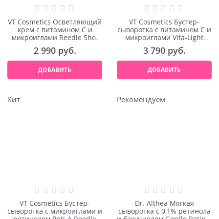
VT Cosmetics Осветляющий
VT Cosmetics Бустер-
крем с витамином С и
сыворотка с витамином С и
микроиглами Reedle Shot
микроиглами Vita-Light
Vita-Light Cream 50ml
Reedle Shot 100 50ml
2 990
 руб.
3 790
 руб.
ДОБАВИТЬ
ДОБАВИТЬ
Хит
Рекомендуем
VT Cosmetics Бустер-
Dr. Althea Мягкая
сыворотка с микроиглами и
сыворотка с 0,1% ретинола
ретинолом Reti-A Reedle
и бакучиолом Gentle Retinol