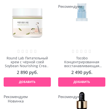
Рекомендуем
Round Lab Питательный
Tocobo
крем с чёрной соей
Концентрированная
Soybean Nourishing Cream
восстанавливающая
80ml
эссенция с комплексом
2 890
 руб.
2 490
 руб.
пробиотиков Bifida Biome
Essence 50ml
ДОБАВИТЬ
ДОБАВИТЬ
Рекомендуем
Рекомендуем
Новинка