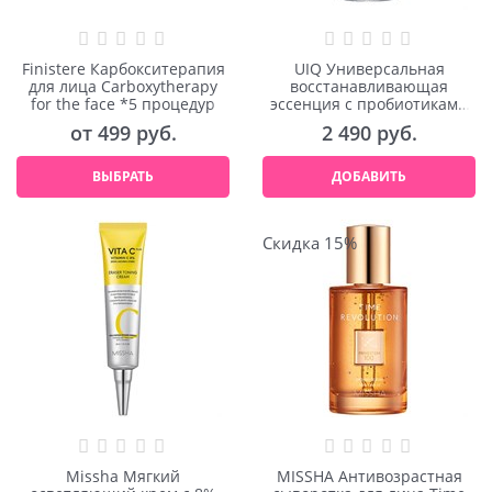
Finistere Карбокситерапия
UIQ Универсальная
для лица Carboxytherapy
восстанавливающая
for the face *5 процедур
эссенция с пробиотиками
Biome Remedy Essence
от
499
 руб.
2 490
 руб.
30ml
ВЫБРАТЬ
ДОБАВИТЬ
Скидка 15%
Missha Мягкий
MISSHA Антивозрастная