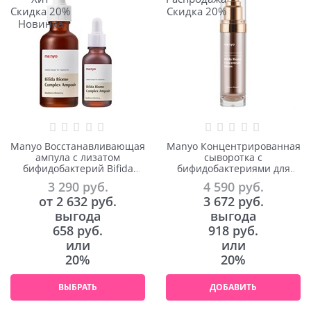
Скидка 20%
Скидка 20%
Новинка
Manyo Восстанавливающая
Manyo Концентрированная
ампула с лизатом
сыворотка с
бифидобактерий Bifida
бифидобактериями для
Biome Complex Ampoule
сияния кожи Bifida Biome
3 290
 руб.
4 590
 руб.
Concentrate Serum 35ml
от
2 632
 руб.
3 672
 руб.
выгода
выгода
658 руб.
918 руб.
или
или
20%
20%
ВЫБРАТЬ
ДОБАВИТЬ