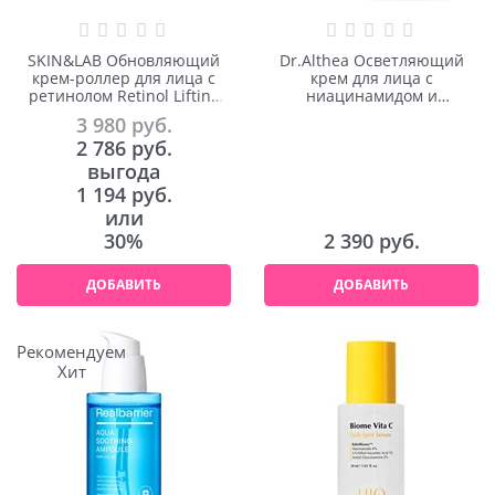
SKIN&LAB Обновляющий
Dr.Althea Осветляющий
крем-роллер для лица с
крем для лица с
ретинолом Retinol Lifting
ниацинамидом и
Roller Cream 50ml
глутатионом Niathione
3 980
 руб.
Cream 30ml
2 786
 руб.
выгода
1 194 руб.
или
30%
2 390
 руб.
ДОБАВИТЬ
ДОБАВИТЬ
Рекомендуем
Хит