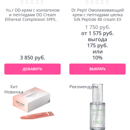
Yu.r DD-крем с коллагеном
Dr.Pepti Омолаживающий
и пептидами DD Cream
крем с пептидами шелка
Ethereal Complexion SPF50+
Silk Peptide 88 cream EX
PA++++ Light 50ml
1 750
 руб.
от
1 575
 руб.
выгода
175 руб.
или
3 850
 руб.
10%
ДОБАВИТЬ
ВЫБРАТЬ
Хит
Рекомендуем
Новинка