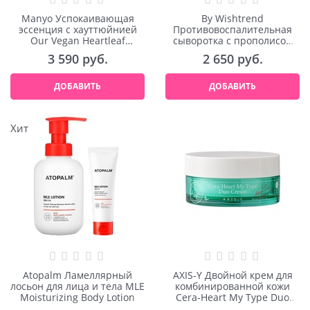
Manyo Успокаивающая
By Wishtrend
эссенция с хауттюйнией
Противовоспалительная
Our Vegan Heartleaf
сыворотка с прополисом
Moisture Calming Essence
Energy Calming Ampoule
3 590
 руб.
2 650
 руб.
70ml
30ml
ДОБАВИТЬ
ДОБАВИТЬ
Хит
Atopalm Ламеллярный
AXIS-Y Двойной крем для
лосьон для лица и тела MLE
комбинированной кожи
Moisturizing Body Lotion
Cera-Heart My Type Duo
Cream 60ml