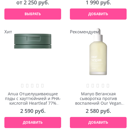
от
2 250
 руб.
1 990
 руб.
ВЫБРАТЬ
ДОБАВИТЬ
Хит
Рекомендуем
Anua Отшелушивающие
Manyo Веганская
пэды с хауттюйнией и PHA-
сыворотка против
кислотой Heartleaf 77%
воспалений Our Vegan
Clear Pad 70шт
Heartleaf 98 Cica Serum
2 590
 руб.
2 580
 руб.
100ml
ДОБАВИТЬ
ДОБАВИТЬ