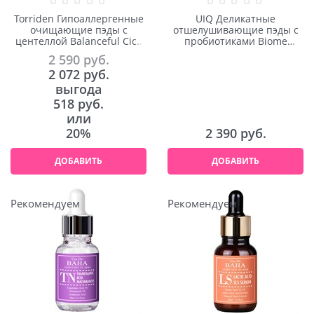
Torriden Гипоаллергенные
UIQ Деликатные
очищающие пэды с
отшелушивающие пэды с
центеллой Balanceful Cica
пробиотиками Biome
Toner Pad 60шт
Remedy Toner Pad 70шт
2 590
 руб.
2 072
 руб.
выгода
518 руб.
или
20%
2 390
 руб.
ДОБАВИТЬ
ДОБАВИТЬ
Рекомендуем
Рекомендуем