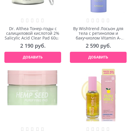
Dr. Althea Тонер-пэды с
By Wishtrend Лосьон для
салициловой кислотой 2%
тела с ретинолом и
Salicylic Acid Clear Pad 60шт
бакучиолом Vitamin A-
mazing Bakuchiol Body
2 190
 руб.
2 590
 руб.
Lotion 150ml
ДОБАВИТЬ
ДОБАВИТЬ