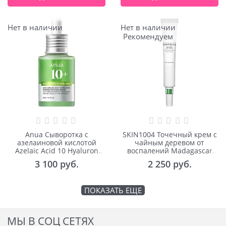
Нет в наличии
Нет в наличии
Рекомендуем
Anua Сыворотка с
SKIN1004 Точечный крем с
азелаиновой кислотой
чайным деревом от
Azelaic Acid 10 Hyaluron
воспалений Madagascar
Redness Soothing Serum
Centella Tea-Trica Spot
3 100
 руб.
2 250
 руб.
30ml
Cream 20ml
ПОКАЗАТЬ ЕЩЕ
МЫ В СОЦ СЕТЯХ