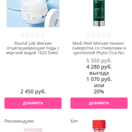
Round Lab Мягкие
Medi-Peel Мягкая пилинг-
отшелушивающие пэды с
сыворотка со спикулами и
морской водой 1025 Dokdo
центеллой Phyto Cica-Nol
Pad 70шт
B5 3000 Shot Serum 50ml
5 350
 руб.
4 280
 руб.
выгода
1 070 руб.
или
2 450
 руб.
20%
ДОБАВИТЬ
ДОБАВИТЬ
Рекомендуем
Хит