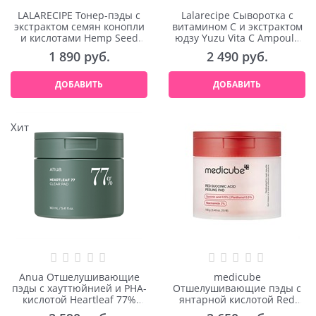
LALARECIPE Тонер-пэды с
Lalarecipe Сыворотка с
экстрактом семян конопли
витамином С и экстрактом
и кислотами Hemp Seed
юдзу Yuzu Vita С Ampoule
Purifying Pad 70 шт
50ml
1 890
 руб.
2 490
 руб.
ДОБАВИТЬ
ДОБАВИТЬ
Хит
Anua Отшелушивающие
medicube
пэды с хауттюйнией и PHA-
Отшелушивающие пэды с
кислотой Heartleaf 77%
янтарной кислотой Red
Clear Pad 70шт
Succinic Acid Peeling Pad