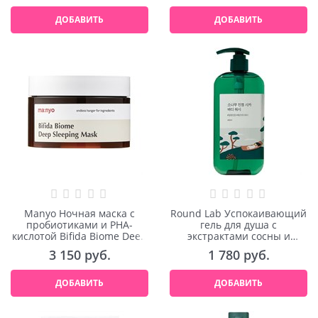
ДОБАВИТЬ
ДОБАВИТЬ
Manyo Ночная маска с
Round Lab Успокаивающий
пробиотиками и PHA-
гель для душа с
кислотой Bifida Biome Deep
экстрактами сосны и
Sleeping Mask 100ml
центеллы Pine Calming Cica
3 150
 руб.
1 780
 руб.
Body Wash 400ml
ДОБАВИТЬ
ДОБАВИТЬ