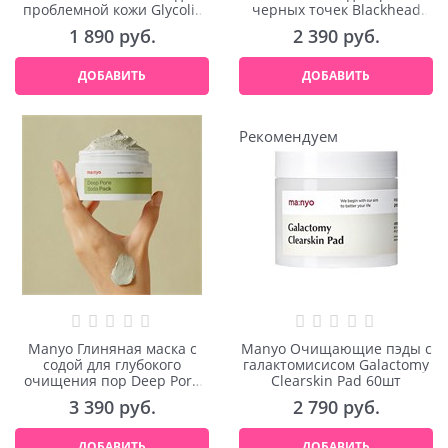
проблемной кожи Glycolic
черных точек Blackhead
Acid 10 AHA Serum 30ml
Pure Cleansing Killpad 60шт
1 890
 руб.
2 390
 руб.
ДОБАВИТЬ
ДОБАВИТЬ
Рекомендуем
Manyo Глиняная маска с
Manyo Очищающие пэды с
содой для глубокого
галактомисисом Galactomy
очищения пор Deep Pore
Clearskin Pad 60шт
Soda Pack 100ml
3 390
 руб.
2 790
 руб.
ДОБАВИТЬ
ДОБАВИТЬ