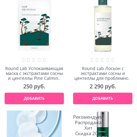
Round Lab Успокаивающая
Round Lab Лосьон с
маска с экстрактами сосны
экстрактами сосны и
и центеллы Pine Calming
центеллы для проблемной
Cica Mask Sheet
кожи Pine Calming Cica
250
 руб.
2 290
 руб.
Lotion 250ml
ДОБАВИТЬ
ДОБАВИТЬ
Рекомендуем
Распродажа
Хит
Скидка 20%