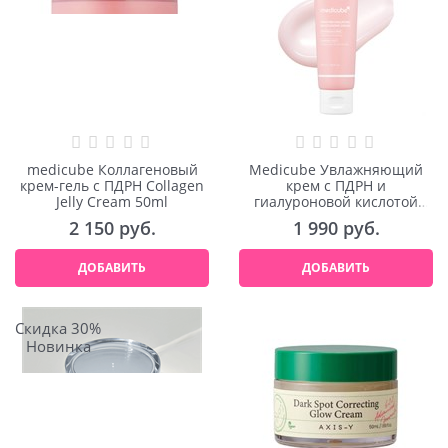
medicube Коллагеновый
Medicube Увлажняющий
крем-гель с ПДРН Collagen
крем с ПДРН и
Jelly Cream 50ml
гиалуроновой кислотой
PDRN Pink Hyaluronic
2 150
 руб.
1 990
 руб.
Moisturizing Cream 50ml
ДОБАВИТЬ
ДОБАВИТЬ
Скидка 30%
Новинка