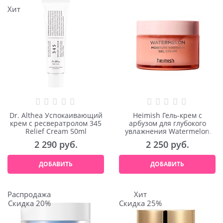
Хит
Dr. Althea Успокаивающий
Heimish Гель-крем с
крем с ресвератролом 345
арбузом для глубокого
Relief Cream 50ml
увлажнения Watermelon
Moisture Soothing Gel
2 290
 руб.
2 250
 руб.
Cream 110ml
ДОБАВИТЬ
ДОБАВИТЬ
Распродажа
Хит
Скидка 20%
Скидка 25%