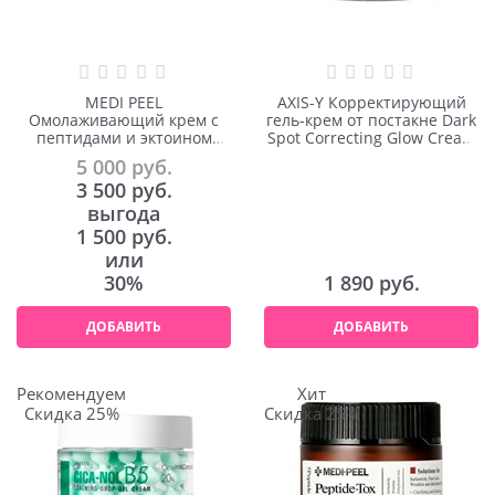
MEDI PEEL
AXIS-Y Корректирующий
Омолаживающий крем с
гель-крем от постакне Dark
пептидами и эктоином
Spot Correcting Glow Cream
Peptide 9 Volume Tox Cream
50ml
5 000
 руб.
PRO 50ml
3 500
 руб.
выгода
1 500 руб.
или
30%
1 890
 руб.
ДОБАВИТЬ
ДОБАВИТЬ
Рекомендуем
Хит
Скидка 25%
Скидка 25%