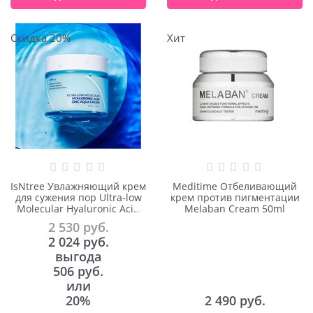
Скидка 20%
Хит
IsNtree Увлажняющий крем
Meditime Отбеливающий
для сужения пор Ultra-low
крем против пигментации
Molecular Hyaluronic Acid
Melaban Cream 50ml
Zinc Aqua Cream 80ml
2 530
 руб.
2 024
 руб.
выгода
506 руб.
или
20%
2 490
 руб.