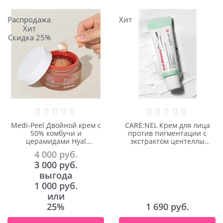
Распродажа
Хит
Хит
Скидка 25%
Medi-Peel Двойной крем с
CARE:NEL Крем для лица
50% комбучи и
против пигментации с
церамидами Hyal
экстрактом центеллы
Kombucha Tea-Tox Cream
азиатской Anti-Melasma
4 000
 руб.
50ml
Cica Cream 40ml
3 000
 руб.
выгода
1 000 руб.
или
25%
1 690
 руб.