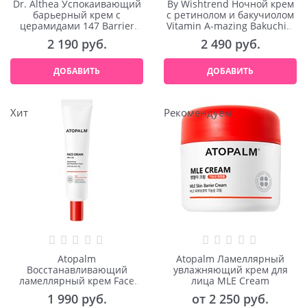
Dr. Althea Успокаивающий
By Wishtrend Ночной крем
барьерный крем с
с ретинолом и бакучиолом
церамидами 147 Barrier
Vitamin A-mazing Bakuchiol
Cream 50ml
Night Cream 30ml
2 190
 руб.
2 490
 руб.
ДОБАВИТЬ
ДОБАВИТЬ
Хит
Рекомендуем
Atopalm
Atopalm Ламеллярный
Восстанавливающий
увлажняющий крем для
ламеллярный крем Face
лица MLE Cream
Cream 35ml
1 990
 руб.
от
2 250
 руб.