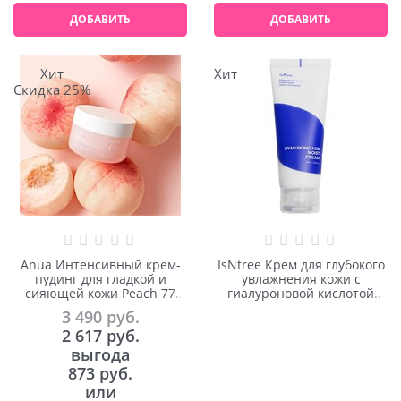
ДОБАВИТЬ
ДОБАВИТЬ
Хит
Хит
Скидка 25%
Anua Интенсивный крем-
IsNtree Крем для глубокого
пудинг для гладкой и
увлажнения кожи с
сияющей кожи Peach 77
гиалуроновой кислотой
Niacin Enriched Cream 50ml
Hyaluronic Acid Moist Cream
3 490
 руб.
100ml
2 617
 руб.
выгода
873 руб.
или