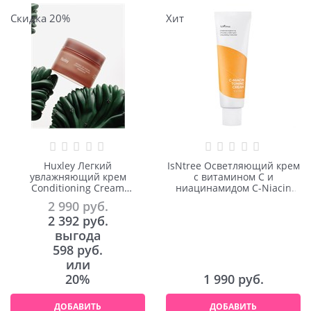
Скидка 20%
Хит
Huxley Легкий
IsNtree Осветляющий крем
увлажняющий крем
с витамином С и
Conditioning Cream
ниацинамидом C-Niacin
Freeshape 50ml
Toning Cream 50ml
2 990
 руб.
2 392
 руб.
выгода
598 руб.
или
20%
1 990
 руб.
ДОБАВИТЬ
ДОБАВИТЬ