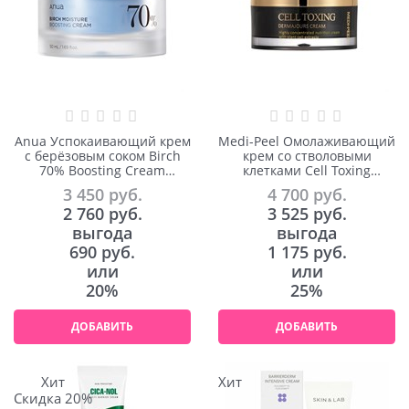
Anua Успокаивающий крем
Medi-Peel Омолаживающий
с берёзовым соком Birch
крем со стволовыми
70% Boosting Cream
клетками Cell Toxing
Moisture 50ml
Dermajours Cream 50ml
3 450
 руб.
4 700
 руб.
2 760
 руб.
3 525
 руб.
выгода
выгода
690 руб.
1 175 руб.
или
или
20%
25%
ДОБАВИТЬ
ДОБАВИТЬ
Хит
Хит
Скидка 20%