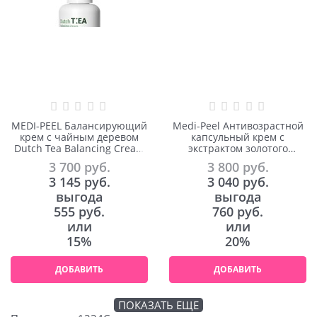
MEDI-PEEL Балансирующий
Medi-Peel Антивозрастной
крем с чайным деревом
капсульный крем с
Dutch Tea Balancing Cream
экстрактом золотого
70ml
шелкопряда Gold Age Tox
3 700
 руб.
3 800
 руб.
Cream 50ml
3 145
 руб.
3 040
 руб.
выгода
выгода
555 руб.
760 руб.
или
или
15%
20%
ДОБАВИТЬ
ДОБАВИТЬ
ПОКАЗАТЬ ЕЩЕ