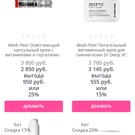
Medi-Peel Осветляющий
Medi-Peel Питательный
капсульный крем с
витаминный крем для
витаминами и глутатионом
сияния кожи Dr.Deep VC
Melanon X Drop Gel Cream
Ultra Cream 50ml
3 800
 руб.
3 700
 руб.
50ml
2 850
 руб.
3 145
 руб.
выгода
выгода
950 руб.
555 руб.
или
или
25%
15%
ДОБАВИТЬ
ДОБАВИТЬ
Хит
Хит
Скидка 15%
Скидка 20%