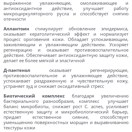
выраженное увлажняющее, омолаживающее и
антиоксидантное действие, улучшает работу
микроциркуляторного русла и способствует снятию
отечности
Аллантоин
стимулирует обновление эпидермиса,
оказывает кератолитический эффект и нормализует
процесс ороговения кожи. Обладает успокаивающим,
заживляющим и увлажняющим действием. Ускоряет
регенерацию и оказывает противовоспалительное
действие. Обеспечивает антиоксидантную защиту кожи,
делает ее более мягкой и эластичной
Д-пантенол
оказывает регенерирующее,
противовоспалительное и увлажняющее действие,
успокаивает раздраженную и чувствительную кожу,
устраняет зуд и снижает оксидативный стресс
Биотический комплекс
благодаря увеличению
бактериального разнообразия, комплекс улучшает
баланс микробиоты, снижает рост C. acnes, усиливает
естественную защиту и микробиологический барьер,
придает естественное сияние, способствует
уменьшению поверхностных морщин и выравниванию
текстуры кожи