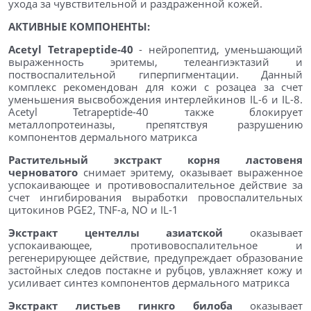
ухода за чувствительной и раздраженной кожей.
АКТИВНЫЕ КОМПОНЕНТЫ:
Acetyl Tetrapeptide-40
- нейропептид, уменьшающий
выраженность эритемы, телеангиэктазий и
поствоспалительной гиперпигментации. Данный
комплекс рекомендован для кожи с розацеа за счет
уменьшения высвобождения интерлейкинов IL-6 и IL-8.
Acetyl Tetrapeptide-40 также блокирует
металлопротеиназы, препятствуя разрушению
компонентов дермального матрикса
Растительный экстракт корня ластовеня
черноватого
снимает эритему, оказывает выраженное
успокаивающее и противовоспалительное действие за
счет ингибирования выработки провоспалительных
цитокинов PGE2, TNF-a, NO и IL-1
Экстракт центеллы азиатской
оказывает
успокаивающее, противовоспалительное и
регенерирующее действие, предупреждает образование
застойных следов постакне и рубцов, увлажняет кожу и
усиливает синтез компонентов дермального матрикса
Экстракт листьев гинкго билоба
оказывает